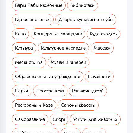
Бары Пабы Рюмочные
Библиотеки
Где остановиться
Дворцы культуры и клубы
Кино
Концертные площадки
Куда сходить
Культура
Культурное наследие
Массаж
Места отдыха
Музеи и галереи
Образовательные учреждения
Памятники
Парки
Пространства
Развитие детей
Рестораны и Кафе
Салоны красоты
Саморазвитие
Спорт
Услуги для животных