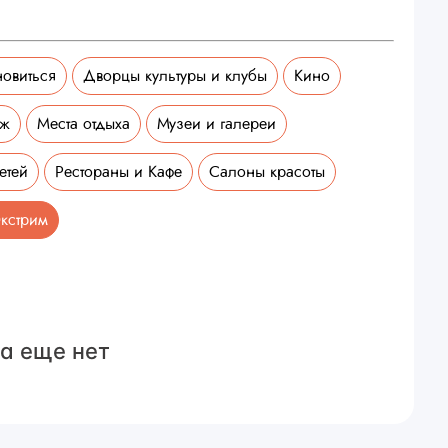
новиться
Дворцы культуры и клубы
Кино
аж
Места отдыха
Музеи и галереи
етей
Рестораны и Кафе
Салоны красоты
кстрим
а еще нет