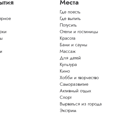
ытия
Места
Где поесть
ярное
Где выпить
Потусить
рки
Отели и гостиницы
ы
Красота
Бани и сауны
ти
Массаж
Для детей
Культура
Кино
Хобби и творчество
Саморазвитие
Активный отдых
Спорт
Вырваться из города
Экстрим