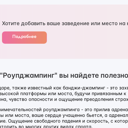
Хотите добавить ваше заведение или место на 
Подробнее
 "Роупджампинг" вы найдете полезн
аре, также известный как банджи-джампинг - это за
высокой платформы или моста, будучи привязанным к 
ина, чувство опасности и ощущение преодоления страх
римечательностей роупджампинга - это прилив адренал
ы или моста, ваше сердце учащенно бьется, а адренал
. Ощущение свободного падения и скорость, с которо
торить во многих других видах спорта.