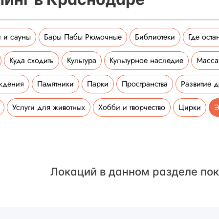
 и сауны
Бары Пабы Рюмочные
Библиотеки
Где оста
Куда сходить
Культура
Культурное наследие
Масс
ждения
Памятники
Парки
Пространства
Развитие д
Услуги для животных
Хобби и творчество
Цирки
Э
Локаций в данном разделе пок